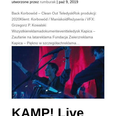
utworzone przez
rumburak
|
paź 9, 2019
Back Korbowód – Clean Out TeledyskRok produkcji:
2020Klient: Korbowód / ManiakoidReżyseria i VFX:
Grzegorz P. Kowalski
Wszystkiereklamadokumenteventteledysk Kapica –
Zaufanie na latareklama Fundacja Zwierzreklama
Kapica – Piękno w szczegółachreklama...
KAMP! Live