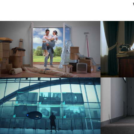
Kapica – Zaufanie na lata
F
reklama
Korbowód – Clean Out
teledysk