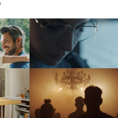
k
czegółach
ASP Katowice
reklama
iczka” –
AlterFest 2019
łem
event