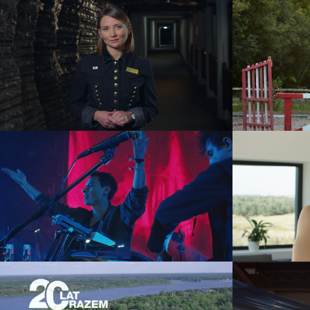
Kopalnia Soli “Wieliczka” –
Pet
Przewodnicy
reklama
KAMP! Live
event
teledysk