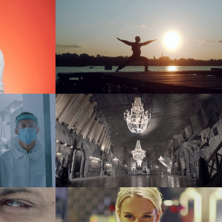
Kraków
EH Street Wear
reklama
Kopalnia Soli “Wieliczka” – Solne
Królestwo
dokument