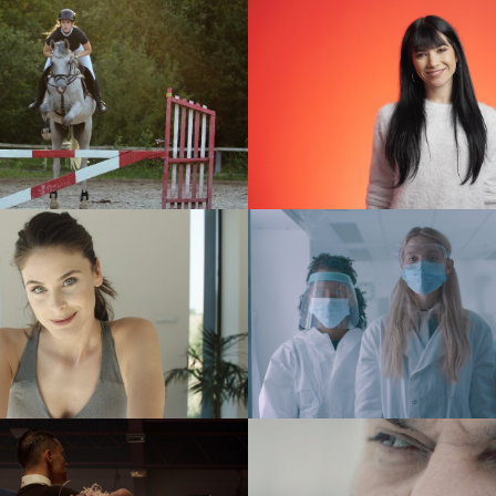
sDiag – Beesfund
Bystronic – CoE 
dokument
reklama
Elitum
PetsDiag
reklama
reklama