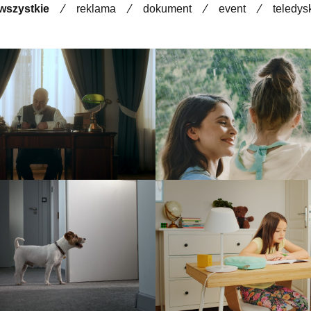
wszystkie
reklama
dokument
event
teledys
undacja Zwierz
Kapica – Piękno w sz
reklama
reklama
Kopalnia Soli “Wiel
Yeelight
#WieliczkaTuBy
reklama
reklama