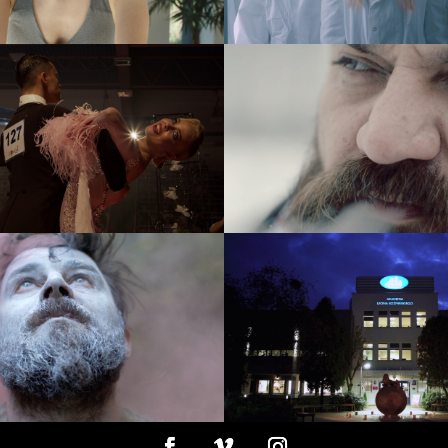
en Dance Festival
Mill Jard – Ucie
event
teledysk
d – Wieża radości wieża
Enefit – Akademia i
samotności
Koźmieńskieg
teledysk
dokument