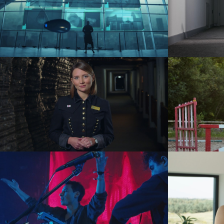
Korbowód – Clean Out
teledysk
Kopalnia Soli “Wieliczka” –
Pet
Przewodnicy
reklama
KAMP! Live
event
teledysk