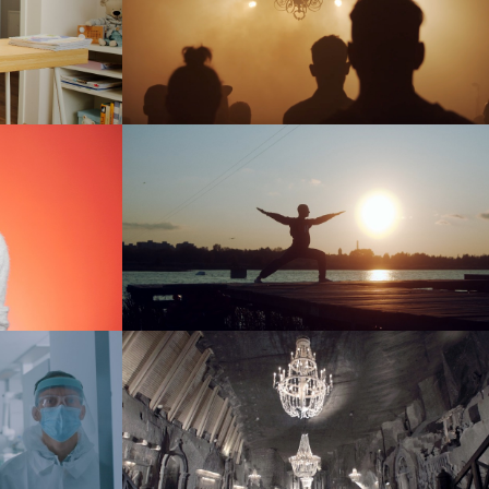
iczka” –
AlterFest 2019
łem
event
Kraków
EH Street Wear
reklama
Kopalnia Soli “Wieliczka” – Solne
Królestwo
dokument