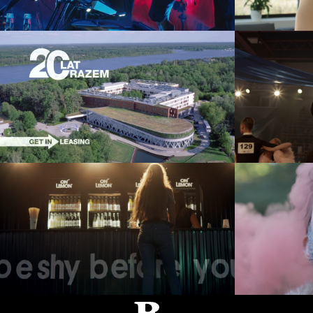
Getin Leasing – 20-lecie
Gal
event
Mill Jar
On Lemon – OFF Festival
event
Rumburak ©