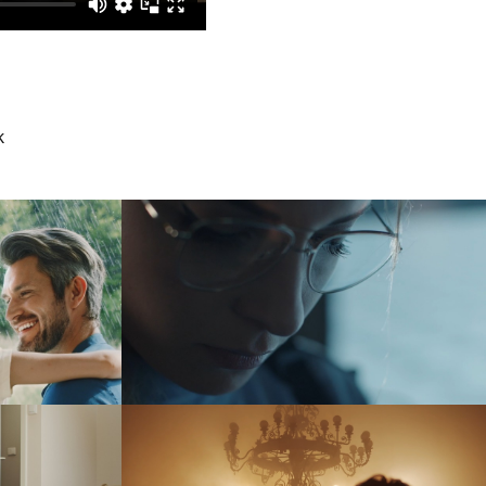
k
czegółach
ASP Katowice
reklama