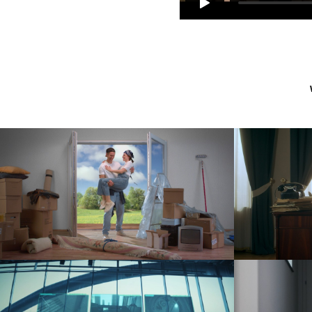
Kapica – Zaufanie na lata
F
reklama