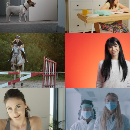
Kopalnia Soli “Wiel
Yeelight
#WieliczkaTuBy
reklama
reklama
sDiag – Beesfund
Bystronic – CoE 
dokument
reklama
Elitum
PetsDiag
reklama
reklama