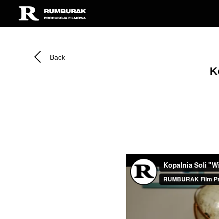
Back
K