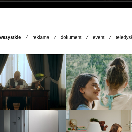
wszystkie
reklama
dokument
event
teledys
undacja Zwierz
Kapica – Piękno w sz
reklama
reklama