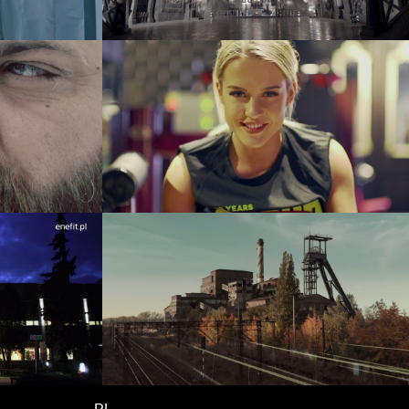
kaj
McFIT Katowice
event
reklama
m. Leona
Milcz Serce – Mysłowice
o
teledysk