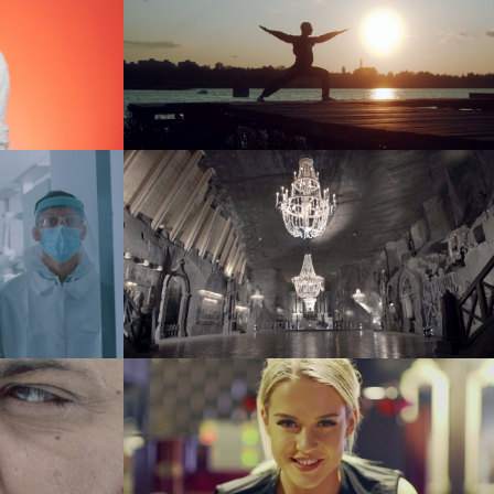
Kraków
EH Street Wear
reklama
Kopalnia Soli “Wieliczka” – Solne
Królestwo
dokument
kaj
McFIT Katowice
event
reklama