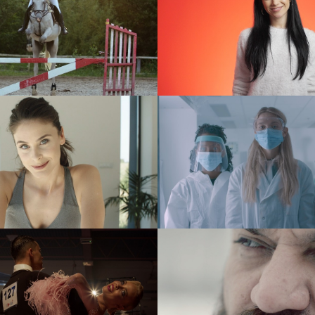
sDiag – Beesfund
Bystronic – CoE 
dokument
reklama
Elitum
PetsDiag
reklama
reklama
en Dance Festival
Mill Jard – Ucie
event
teledysk