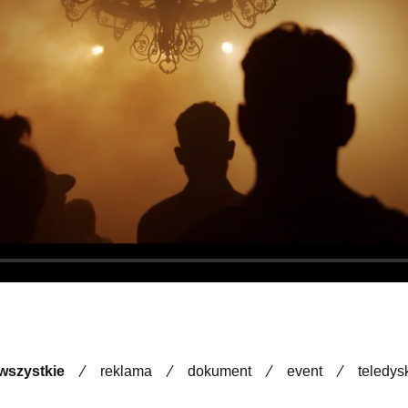
wszystkie
reklama
dokument
event
teledys