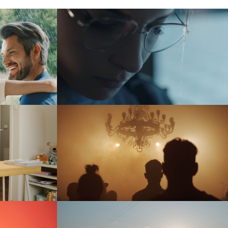
czegółach
ASP Katowice
reklama
iczka” –
AlterFest 2019
łem
event