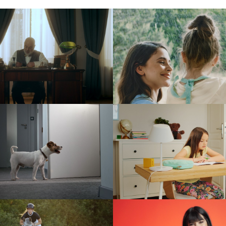
undacja Zwierz
Kapica – Piękno w sz
reklama
reklama
Kopalnia Soli “Wiel
Yeelight
#WieliczkaTuBy
reklama
reklama