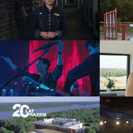
Kopalnia Soli “Wieliczka” –
Pet
Przewodnicy
reklama
KAMP! Live
event
teledysk
Getin Leasing – 20-lecie
Gal
event