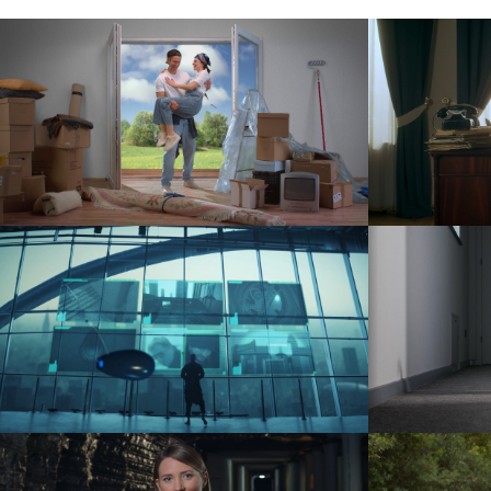
Kapica – Zaufanie na lata
F
reklama
Korbowód – Clean Out
teledysk