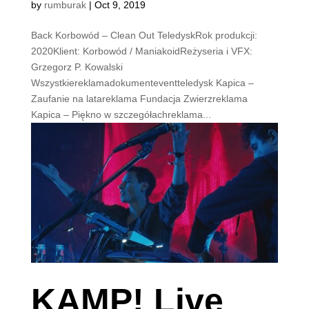
by
rumburak
|
Oct 9, 2019
Back Korbowód – Clean Out TeledyskRok produkcji:
2020Klient: Korbowód / ManiakoidReżyseria i VFX:
Grzegorz P. Kowalski
Wszystkiereklamadokumenteventteledysk Kapica –
Zaufanie na latareklama Fundacja Zwierzreklama
Kapica – Piękno w szczegółachreklama...
KAMP! Live