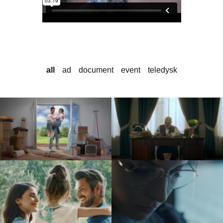
all
ad
document
event
teledysk