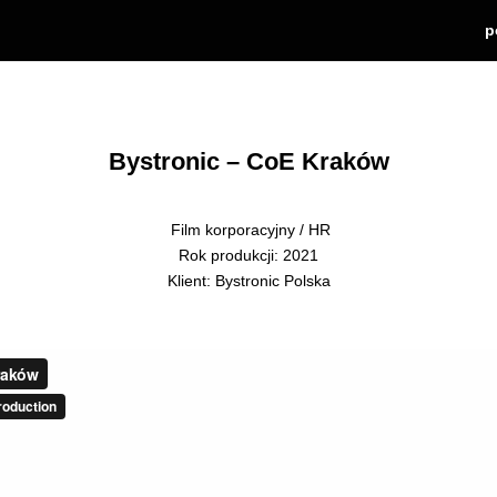
p
Bystronic – CoE Kraków
Film korporacyjny / HR
Rok produkcji: 2021
Klient: Bystronic Polska