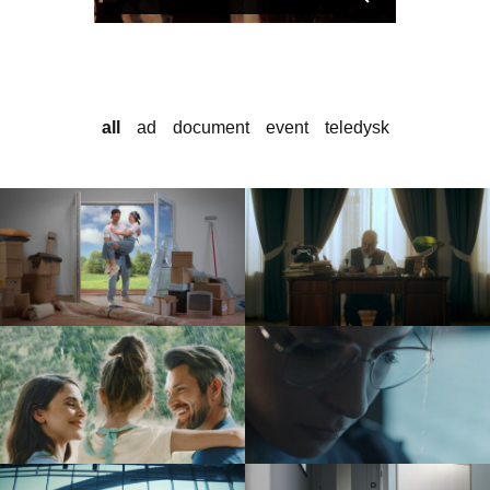
all
ad
document
event
teledysk