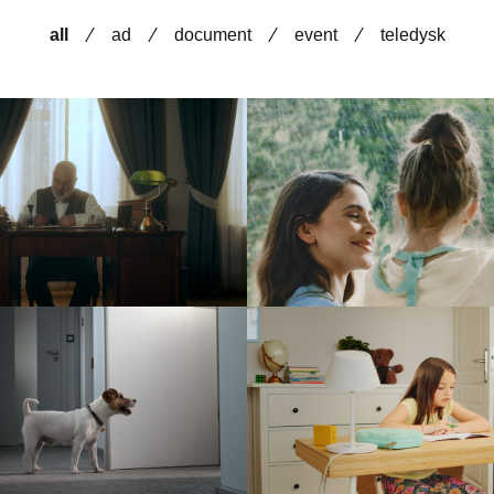
all
ad
document
event
teledysk
undacja Zwierz
Kapica – Piękno w sz
ad
ad
Kopalnia Soli „Wiel
Yeelight
#WieliczkaTuBy
ad
ad