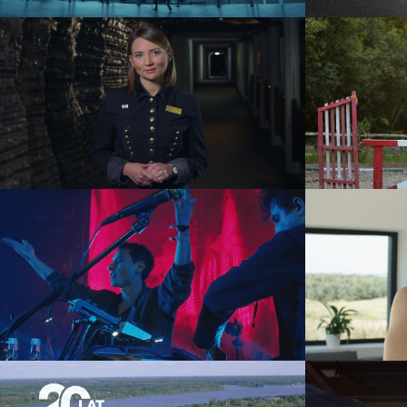
Kopalnia Soli „Wieliczka” –
Pet
Przewodnicy
ad
KAMP! Live
event
teledysk