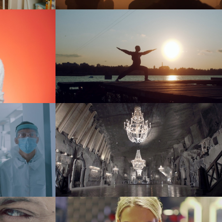
Kraków
EH Street Wear
ad
Kopalnia Soli „Wieliczka” – Solne
Królestwo
document