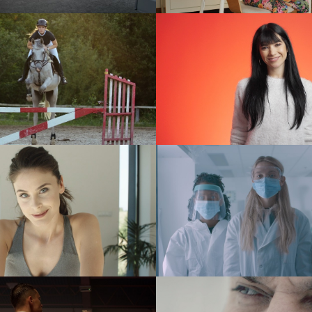
sDiag – Beesfund
Bystronic – CoE 
document
ad
Elitum
PetsDiag
ad
ad