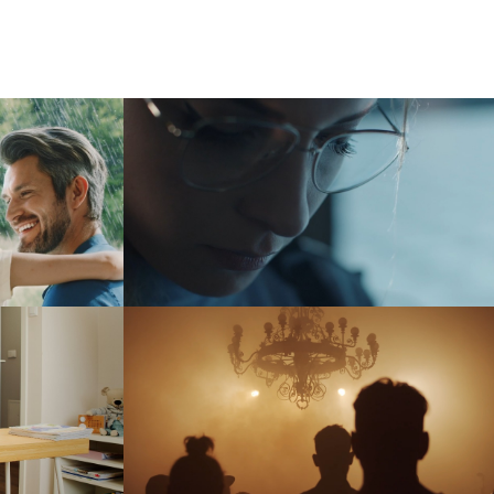
czegółach
ASP Katowice
ad
iczka” –
AlterFest 2019
łem
event