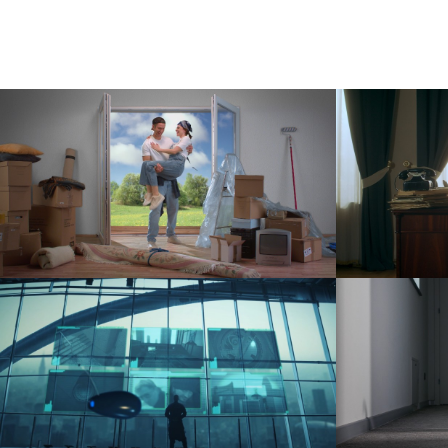
Kapica – Zaufanie na lata
F
ad
Korbowód – Clean Out
teledysk